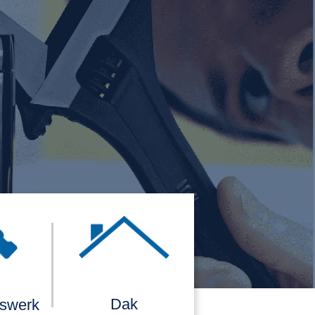
Dak
rswerk