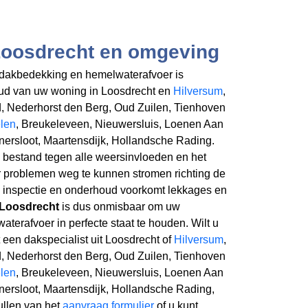
Loosdrecht en omgeving
akbedekking en hemelwaterafvoer is
oud van uw woning in Loosdrecht en
Hilversum
,
d, Nederhorst den Berg, Oud Zuilen, Tienhoven
len
, Breukeleveen, Nieuwersluis, Loenen Aan
nersloot, Maartensdijk, Hollandsche Rading.
s bestand tegen alle weersinvloeden en het
 problemen weg te kunnen stromen richting de
ke inspectie en onderhoud voorkomt lekkages en
 Loosdrecht
is dus onmisbaar om uw
erafvoer in perfecte staat te houden. Wilt u
een dakspecialist uit Loosdrecht of
Hilversum
,
d, Nederhorst den Berg, Oud Zuilen, Tienhoven
len
, Breukeleveen, Nieuwersluis, Loenen Aan
nersloot, Maartensdijk, Hollandsche Rading,
ullen van het
aanvraag formulier
of u kunt