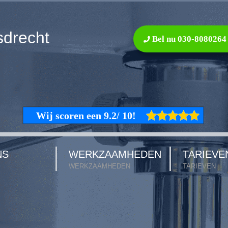
sdrecht
Bel nu 030-8080264
NS
WERKZAAMHEDEN
TARIEVE
WERKZAAMHEDEN
TARIEVEN