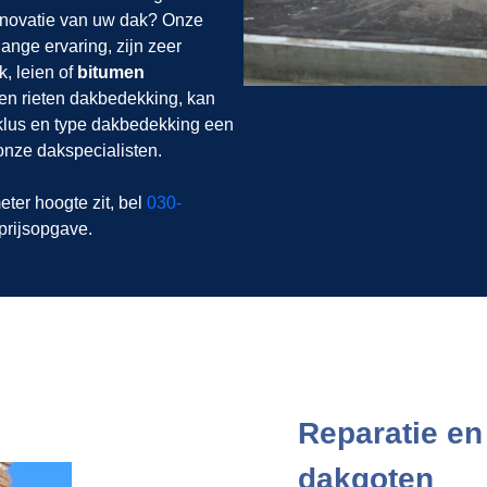
renovatie van uw dak? Onze
nge ervaring, zijn zeer
, leien of
bitumen
en rieten dakbedekking, kan
 klus en type dakbedekking een
onze dakspecialisten.
eter hoogte zit, bel
030-
 prijsopgave.
Reparatie e
dakgoten