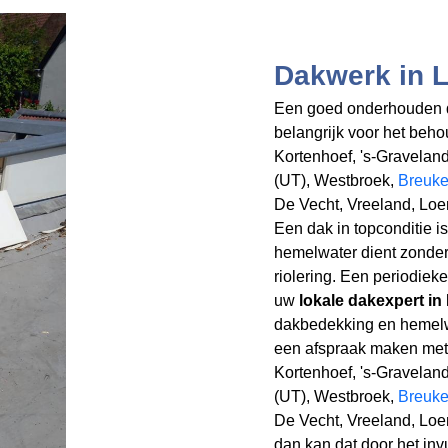
Dakwerk in 
Een goed onderhouden d
belangrijk voor het beh
Kortenhoef, 's-Gravelan
(UT), Westbroek,
Breuke
De Vecht, Vreeland, Loe
Een dak in topconditie i
hemelwater dient zonder
riolering. Een periodie
uw
lokale dakexpert in
dakbedekking en hemelwat
een afspraak maken met 
Kortenhoef, 's-Gravelan
(UT), Westbroek,
Breuke
De Vecht, Vreeland, Loe
dan kan dat door het inv