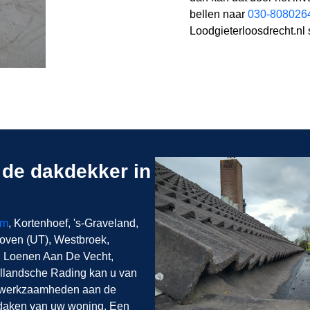
bellen naar
030-808026
Loodgieterloosdrecht.nl s
de dakdekker in
um
, Kortenhoef, 's-Graveland,
hoven (UT), Westbroek,
, Loenen Aan De Vecht,
ollandsche Rading kan u van
e werkzaamheden aan de
e daken van uw woning. Een