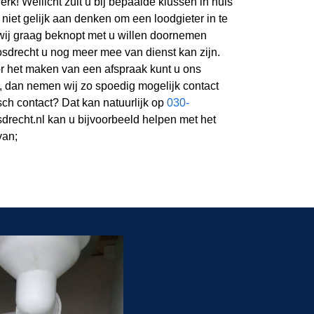
rk! Wellicht zult u bij bepaalde klussen in huis
e niet gelijk aan denken om een loodgieter in te
wij graag beknopt met u willen doornemen
drecht u nog meer mee van dienst kan zijn.
or het maken van een afspraak kunt u ons
n, dan nemen wij zo spoedig mogelijk contact
isch contact? Dat kan natuurlijk op
030-
sdrecht.nl kan u bijvoorbeeld helpen met het
van;