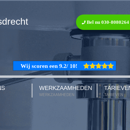
sdrecht
Bel nu 030-8080264
NS
WERKZAAMHEDEN
TARIEVE
WERKZAAMHEDEN
TARIEVEN