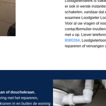
Loodgieterswerk is vakwe
er ook in eerste instanti
schakelen, vandaar dat 
waarmee Loodgieter Loos
Voor al uw vragen of vo
contactformulier invulle
met u op. Liever telefon
8080264
, Loodgieterloo
repareren of vervangen 
aan of douchekraan
,
ring met het repareren,
 kranen in en buiten de woning