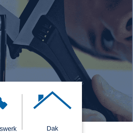
Dak
rswerk