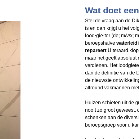
Wat doet een
Stel de vraag aan de Dik
is en dan krijgt u het v
lood·gie·ter (de; m/v/x;
beroepshalve
waterleidi
repareert
Uiteraard klop
maar het geeft
absoluut 
verdienen. Het loodgiet
dan de definitie van de
de nieuwste ontwikkelin
allround vakmannen met 
Huizen schieten uit de 
nooit zo groot geweest,
schenken aan de divers
beroepsgroep voor u kan